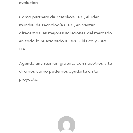
He leído y acepto la
política de
Matrikon
evolución.
privacidad
para recibir información de
Vester Business.
Como partners de MatrikonOPC, el líder
Contáctanos
mundial de tecnología OPC, en Vester
ofrecemos las mejores soluciones del mercado
en todo lo relacionado a OPC Clásico y OPC
UA.
Agenda una reunión gratuita con nosotros y te
diremos cómo podemos ayudarte en tu
proyecto.