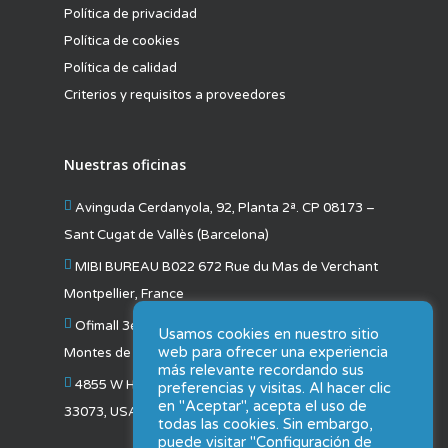
Política de privacidad
Política de cookies
Política de calidad
Criterios y requisitos a proveedores
Nuestras oficinas
Avinguda Cerdanyola, 92, Planta 2ª. CP 08173 –
Sant Cugat de Vallès (Barcelona)
MIBI BUREAU B022 672 Rue du Mas de Verchant
Montpellier, France
Ofimall 3er Piso, Oficina #57 San Pedro de
Usamos cookies en nuestro sitio
web para ofrecer una experiencia
Montes de Oca San José, Costa Rica
más relevante recordando sus
4855 W Hillsboro Blvd b3 Coconut Creek, FL
preferencias y visitas. Al hacer clic
en "Aceptar", acepta el uso de
33073, USA
todas las cookies. Sin embargo,
puede visitar "Configuración de