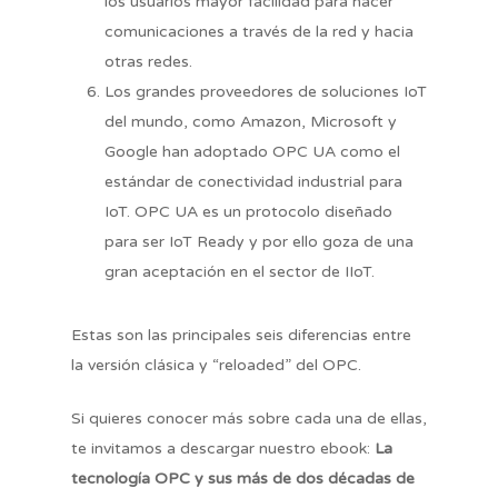
los usuarios mayor facilidad para hacer
comunicaciones a través de la red y hacia
Metodología
otras redes.
Nombre completo
Nuestras marcas
Los grandes proveedores de soluciones IoT
del mundo, como Amazon, Microsoft y
Biblioteca
Google han adoptado OPC UA como el
Email de empresa
estándar de conectividad industrial para
Glosario
IoT. OPC UA es un protocolo diseñado
Blog
Teléfono
para ser IoT Ready y por ello goza de una
gran aceptación en el sector de IIoT.
atvise® scada
Empresa
Estas son las principales seis diferencias entre
la versión clásica y “reloaded” del OPC.
Training
Si quieres conocer más sobre cada una de ellas,
País
vNode
te invitamos a descargar nuestro ebook:
La
tecnología OPC y sus más de dos décadas de