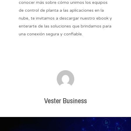
Nuestras marcas
conocer más sobre cómo unimos los equipos
de control de planta a las aplicaciones en la
Biblioteca
Email de empresa
nube, te invitamos a descargar nuestro ebook y
enterarte de las soluciones que brindamos para
Glosario
una conexión segura y confiable.
Blog
Teléfono
atvise® scada
Empresa
Training
País
vNode
Vester Business
He leído y acepto la
política de
Matrikon
privacidad
para recibir información de
Vester Business.
Contáctanos