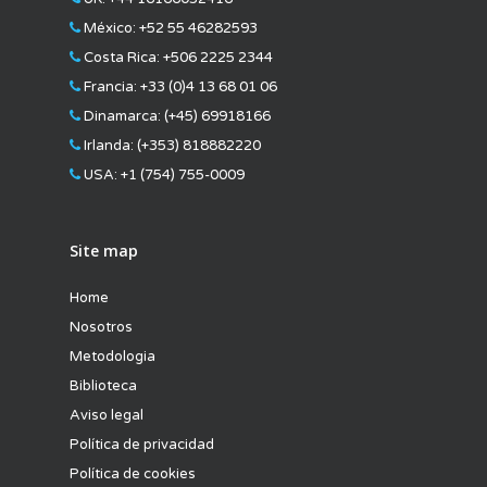
México:
+52 55 46282593
atvise® scada
Empresa
Costa Rica:
+506 2225 2344
Francia:
+33 (0)4 13 68 01 06
Training
Dinamarca:
(+45) 69918166
País
Irlanda:
(+353) 818882220
vNode
USA:
+1 (754) 755-0009
He leído y acepto la
política de
Matrikon
privacidad
para recibir información de
Site map
Vester Business.
Contáctanos
Home
Nosotros
Metodologia
Biblioteca
Aviso legal
Política de privacidad
Política de cookies