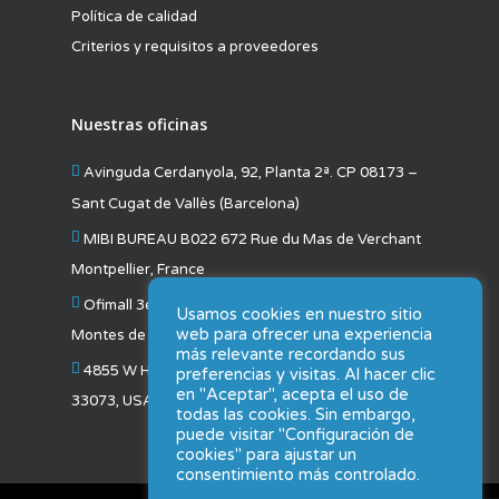
Política de calidad
Criterios y requisitos a proveedores
Nuestras oficinas
Avinguda Cerdanyola, 92, Planta 2ª. CP 08173 –
Sant Cugat de Vallès (Barcelona)
MIBI BUREAU B022 672 Rue du Mas de Verchant
Montpellier, France
Ofimall 3er Piso, Oficina #57 San Pedro de
Usamos cookies en nuestro sitio
web para ofrecer una experiencia
Montes de Oca San José, Costa Rica
más relevante recordando sus
4855 W Hillsboro Blvd b3 Coconut Creek, FL
preferencias y visitas. Al hacer clic
en "Aceptar", acepta el uso de
33073, USA
todas las cookies. Sin embargo,
puede visitar "Configuración de
cookies" para ajustar un
consentimiento más controlado.