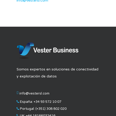
info@vestersl.com
Nosotros
Metodología
Nombre completo
Somos expertos en soluciones de conectividad
Nuestras marcas
y explotación de datos
Biblioteca
Email de empresa
info@vestersl.com
Glosario
España:
+34 93 572 10 07
Blog
Teléfono
Portugal:
(+351) 308 802 020
UK:
+44 16166032416